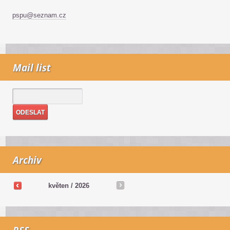
pspu@seznam.cz
Mail list
Archiv
květen / 2026