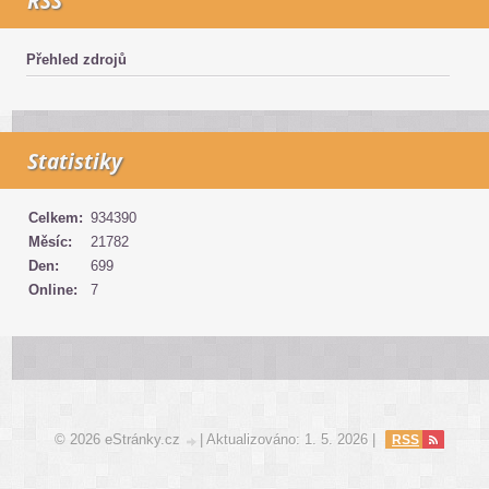
RSS
Přehled zdrojů
Statistiky
Celkem:
934390
Měsíc:
21782
Den:
699
Online:
7
© 2026 eStránky.cz
|
Aktualizováno: 1. 5. 2026
|
RSS