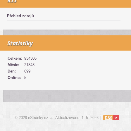
RSS
Přehled zdrojů
Statistiky
Celkem:
934306
Měsíc:
21848
Den:
699
Online:
5
© 2026 eStránky.cz
|
Aktualizováno: 1. 5. 2026
|
RSS