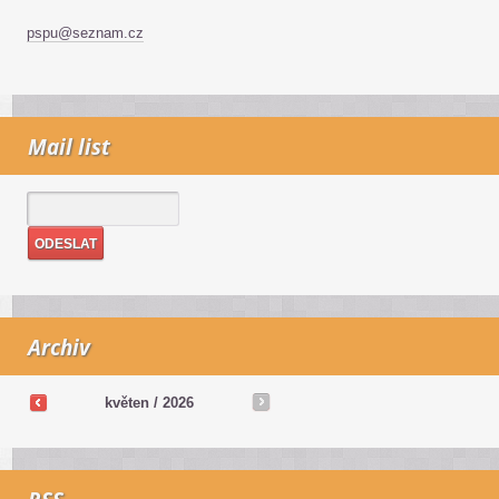
pspu@seznam.cz
Mail list
Archiv
květen / 2026