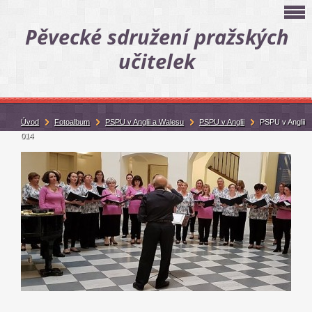
Pěvecké sdružení pražských
učitelek
Úvod
Fotoalbum
PSPU v Anglii a Walesu
PSPU v Anglii
PSPU v Anglii
014