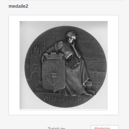
medaile2
Zurück ins
Nächstes →