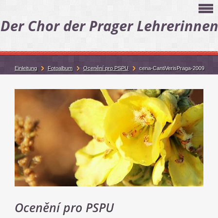
Der Chor der Prager Lehrerinne
Einleitung
Fotoalbum
Ocenění pro PSPU
cena-CantiVerisPraga-2009
Ocenění pro PSPU