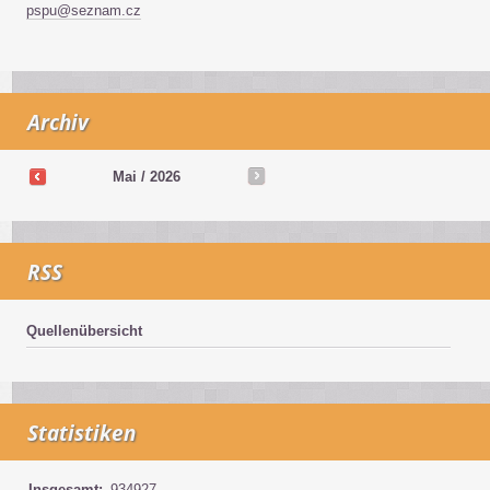
pspu@seznam.cz
Archiv
Mai / 2026
RSS
Quellenübersicht
Statistiken
Insgesamt:
934927