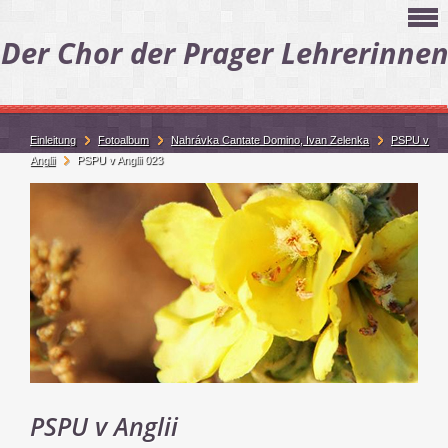
Der Chor der Prager Lehrerinne
Einleitung
Fotoalbum
Nahrávka Cantate Domino, Ivan Zelenka
PSPU v
Anglii
PSPU v Anglii 023
PSPU v Anglii